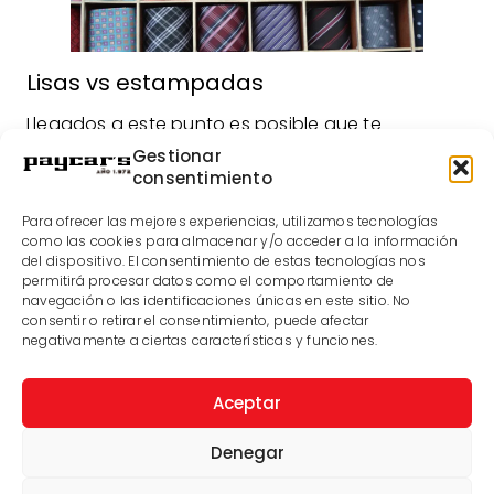
Lisas vs estampadas
Llegados a este punto es posible que te
preguntes si más allá del color deberían tener un
Gestionar
diseño específico. Aquí nos encontramos dos
consentimiento
corrientes enfrentadas: las corbatas lisas o las
estampadas. Lo ideal es que exista contraste con
Para ofrecer las mejores experiencias, utilizamos tecnologías
la camisa. Es decir, si esta es lisa, la corbata
como las cookies para almacenar y/o acceder a la información
debería ser estampada. Y viceversa.
del dispositivo. El consentimiento de estas tecnologías nos
permitirá procesar datos como el comportamiento de
En armonía con tu pareja
navegación o las identificaciones únicas en este sitio. No
consentir o retirar el consentimiento, puede afectar
Otra cuestión a considerar es la vestimenta de tu
negativamente a ciertas características y funciones.
pareja, haciendo que tu corbata sea del mismo
color que su vestido o traje. De este modo iréis
Aceptar
conjuntados en uno de los días más importantes
de vuestra vida. Suena bien, ¿verdad?
Denegar
Si tu camisa es estampada, la corbata
debería ser lisa. Y si es lista, apuesta por