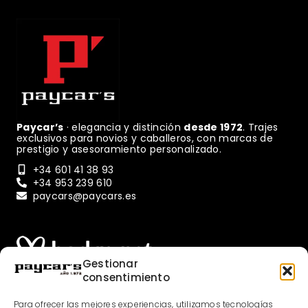
Paycar’s
· elegancia y distinción
desde 1972
. Trajes
exclusivos para novios y caballeros, con marcas de
prestigio y asesoramiento personalizado.
+34 601 41 38 93
+34 953 239 610
paycars@paycars.es
Gestionar
consentimiento
Blog
Para ofrecer las mejores experiencias, utilizamos tecnologías