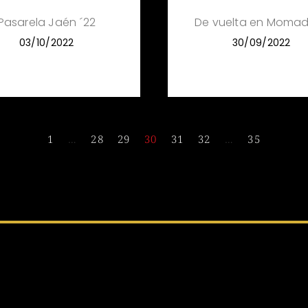
Pasarela Jaén ´22
De vuelta en Momad
03/10/2022
30/09/2022
1
…
28
29
30
31
32
…
35