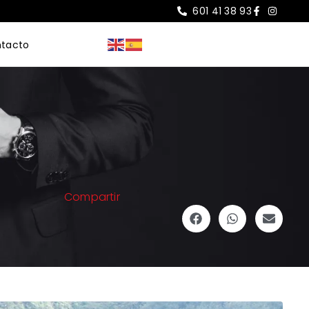
601 41 38 93
tacto
Compartir