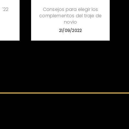
 ´22
Consejos para elegir los
complementos del traje de
novio
21/09/2022