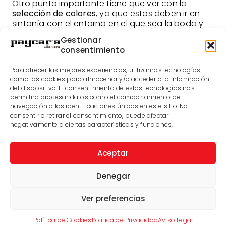
Otro punto importante tiene que ver con la
selección de colores
, ya que estos deben ir en
sintonía con el entorno en el que sea la boda y
con la época del año que sea. Ten en cuenta
Gestionar
estos factores a la hora de elegir los colores para
consentimiento
que no haya ningún elemento disonante.
Por último debes saber que es importante que
Para ofrecer las mejores experiencias, utilizamos tecnologías
como las cookies para almacenar y/o acceder a la información
cuentes con un
plan B
en caso de meteorología
del dispositivo. El consentimiento de estas tecnologías nos
adversa. Y es que hasta en los días más
permitirá procesar datos como el comportamiento de
calurosos del verano puede llegar un temporal
navegación o las identificaciones únicas en este sitio. No
de lluvia y viento. Por este motivo deberías
consentir o retirar el consentimiento, puede afectar
contar con alguna carpa o pérgola en la que
negativamente a ciertas características y funciones.
poder estar en caso de que el tiempo no sea el
que esperabas. También deberías habilitar una
zona con sombrillas y parasoles por si hiciera
Aceptar
demasiado calor.
Denegar
Ver preferencias
Política de Cookies
Política de Privacidad
Aviso Legal
Artículo Anterior
Artículo Siguiente