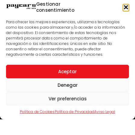
Gestionar
Sin embargo, existen otras alternativas que
consentimiento
también son interesantes. Los
jerséis
de cuello
alto o redondo son estupendos para el invierno,
Para ofrecer las mejores experiencias, utilizamos tecnologías
mientras que en verano puede completar tu look
como las cookies para almacenar y/o acceder a la información
del dispositivo. El consentimiento de estas tecnologías nos
con una
camiseta básica
de manga corta. Por
permitirá procesar datos como el comportamiento de
otra parte, también debes prestar atención al
navegación o las identificaciones únicas en este sitio. No
calzado
, teniendo opciones como las deportivas
consentir o retirar el consentimiento, puede afectar
como versión más casual y los zapatos como
negativamente a ciertas características y funciones.
opción más elegante.
Aceptar
Denegar
Artículo Anterior
Artículo Siguiente
Ver preferencias
Política de Cookies
Política de Privacidad
Aviso Legal
Artículos Relacionados