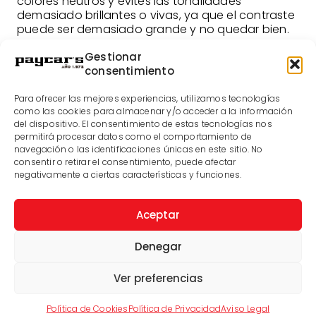
colores neutros y evites las tonalidades
demasiado brillantes o vivas, ya que el contraste
puede ser demasiado grande y no quedar bien.
Materiales
Gestionar
consentimiento
Si no sabes qué material es el más indicado para
un traje de novio beige, la respuesta aquí es
Para ofrecer las mejores experiencias, utilizamos tecnologías
clara: con el que más cómodo te sientas.
como las cookies para almacenar y/o acceder a la información
Generalmente los dos materiales más comunes
del dispositivo. El consentimiento de estas tecnologías nos
son el algodón y el lino, siendo esta última tela la
permitirá procesar datos como el comportamiento de
navegación o las identificaciones únicas en este sitio. No
opción que te recomendamos. Esto se debe a
consentir o retirar el consentimiento, puede afectar
que aporta un toque sofisticado al traje y a que
negativamente a ciertas características y funciones.
aporta mucha ligereza y frescor, algo que
agradecerás si hace calor.
Aceptar
El cinturón y los zapatos
Denegar
Por último vamos a hablar de dos accesorios
clave como el cinturón y los zapatos. Si usas un
traje de este color, nuestro consejo es que
Ver preferencias
recurras a tonos marrones o camel tanto para
los zapatos como para el cinturón. Los tonos miel
Política de Cookies
Política de Privacidad
Aviso Legal