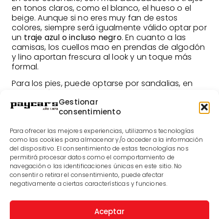
en tonos claros, como el blanco, el hueso o el
beige. Aunque si no eres muy fan de estos
colores, siempre será igualmente válido optar por
un
traje azul o incluso negro
. En cuanto a las
camisas, los cuellos mao en prendas de algodón
y lino aportan frescura al look y un toque más
formal.
Para los pies, puede optarse por sandalias, en
bodas más informales
, o por zapatos tipo
Gestionar
náutico, de cáñamo o lona si se busca algo
consentimiento
diferente. Y llevar o no corbata dependerá
principalmente del tipo de ceremonia.
Para ofrecer las mejores experiencias, utilizamos tecnologías
Trajes de novio modernos o clásicos
como las cookies para almacenar y/o acceder a la información
del dispositivo. El consentimiento de estas tecnologías nos
Si tu pareja y tú os encanta ir a la última moda y
permitirá procesar datos como el comportamiento de
organizáis una boda moderna, que reúna las
navegación o las identificaciones únicas en este sitio. No
consentir o retirar el consentimiento, puede afectar
tendencias más actuales es el momento de
negativamente a ciertas características y funciones.
arriesgar con tu traje de novio.
Los novios que buscan un traje moderno y actual
Aceptar
encontrarán en
PayCar’s
una gran diversidad de