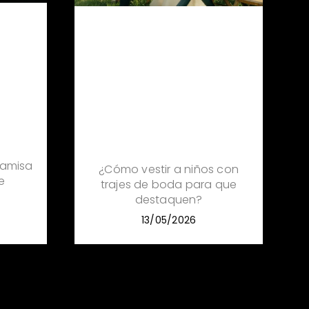
amisa
¿Cómo vestir a niños con
e
trajes de boda para que
destaquen?
13/05/2026