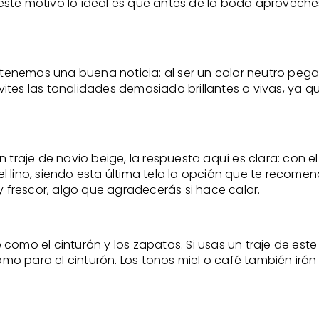
este motivo lo ideal es que antes de la boda aproveche
, tenemos una buena noticia: al ser un color neutro peg
y evites las tonalidades demasiado brillantes o vivas, y
n traje de novio beige, la respuesta aquí es clara: co
l lino, siendo esta última tela la opción que te recom
y frescor, algo que agradecerás si hace calor.
omo el cinturón y los zapatos. Si usas un traje de este
 para el cinturón. Los tonos miel o café también irán 