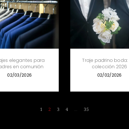
ajes elegantes para
Traje padrino boda:
adres en comunión
colección 2026
02/03/2026
02/02/2026
1
2
3
4
…
35