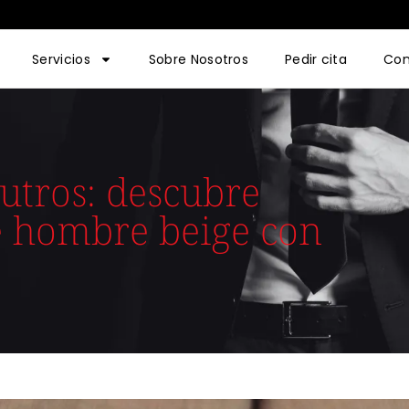
Servicios
Sobre Nosotros
Pedir cita
Con
utros: descubre
de hombre beige con