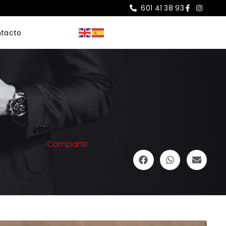
601 41 38 93
tacto
Compartir