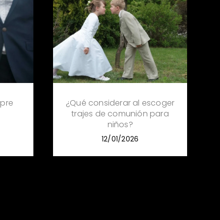
 pre
¿Qué considerar al escoger
trajes de comunión para
niños?
12/01/2026