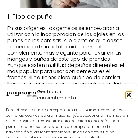
1. Tipo de puño
En sus orígenes, los gemelos se empezaron a
utilizar con la incorporación de los ojales en los
puños de las camisas. Y lo cierto es que desde
entonces se han establecido como el
complemento más elegante para llevar en las
mangas y puños de este tipo de prendas.
Aunque existen multitud de puños diferentes, el
más popular para usar con gemelos es el
francés. Si no tienes claro qué tipo de camisa
llevar para lucir unos bonitos gemelos, no dudes
en optar por una con este tipo de puño.
Gestionar
consentimiento
2. El diseño de los gemelos
Para ofrecer las mejores experiencias, utilizamos tecnologías
Existen infinidad de gemelos diferentes, con
como las cookies para almacenar y/o acceder a la información
diseños que se adaptan a prácticamente todos
del dispositivo. El consentimiento de estas tecnologías nos
los gustos. Por ello es importante que tengas
permitirá procesar datos como el comportamiento de
claro cuál es el estilo que estás buscando y
navegación o las identificaciones únicas en este sitio. No
cómo quieres que sea su diseño. Piensa en qué
consentir o retirar el consentimiento, puede afectar