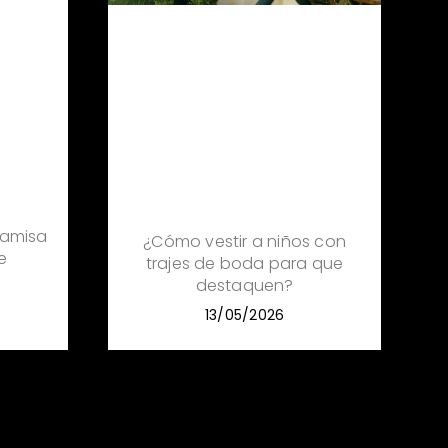
amisa
¿Cómo vestir a niños con
e
trajes de boda para que
destaquen?
13/05/2026