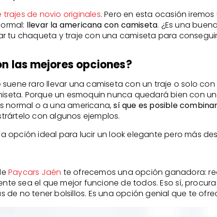
 trajes de novio originales
. Pero en esta ocasión iremos
formal:
llevar la americana con camiseta
. ¿Es una buen
r tu chaqueta y traje con una camiseta para conseguir 
n las mejores opciones?
 suene raro llevar una camiseta con un traje o solo con
camiseta. Porque un esmoquin nunca quedará bien con 
ás normal o a una americana,
sí que es posible combina
trártelo con algunos ejemplos.
a opción ideal para lucir un look elegante pero más d
de
Paycars Jaén
te ofrecemos una opción ganadora: recu
mente sea el que mejor funcione de todos. Eso sí, proc
de no tener bolsillos. Es una opción genial que te ofre