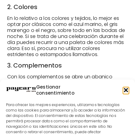
2. Colores
En lo relativo a los colores y tejidos, lo mejor es
optar por clásicos como el azul marino, el gris
marengo o el negro, sobre todo en las bodas de
noche. Si se trata de una celebración durante el
día puedes recurrir a una paleta de colores más
clara. Eso sí, procura no utilizar colores
estridentes o estampados llamativos.
3. Complementos
Con los complementos se abre un abanico
mayor. La camisa de doble puño es ideal y te
Gestionar
permitirá utilizar con unos gemelos elegantes. En
consentimiento
cuando a la corbata o pajarita, la elección
depende del tipo de traje que vayas a usar. Con
Para ofrecer las mejores experiencias, utilizamos tecnologías
esmoquin se usa pajarita, mientras que con un
como las cookies para almacenar y/o acceder a la información
traje puedes elegir la que prefieras. Es importante
del dispositivo. El consentimiento de estas tecnologías nos
que, sea corbata o pajarita, no sea igual a la del
permitirá procesar datos como el comportamiento de
novio.
navegación o las identificaciones únicas en este sitio. No
consentir o retirar el consentimiento, puede afectar