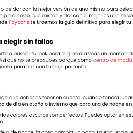
ino de dar con la mejor versión de uno mismo para cele
 boda para novio que existen y dar con el mejor es una m
sde
Paycar’s
te traemos la guía definitiva para elegir tu t
elegir sin fallos
e a buscar tu look para el gran día veas un montón de 
 Así que no te preocupes porque como
centro de moda
enta para dar con tu traje perfecto
.
lgo que deberías tener en cuenta: cuándo tendrá lugar l
da de día en otoño o invierno que para una de noche e
 los colores oscuros son perfectos. Puedes optar en est
a.
e o de noche, la cosa cambia un poco. La etiqueta suele