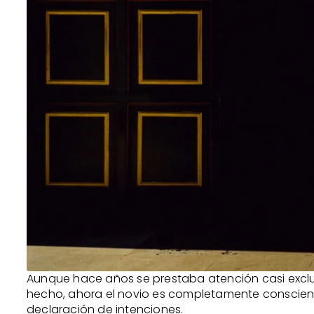
Aunque hace años se prestaba atención casi exclus
hecho, ahora el novio es completamente conscient
declaración de intenciones.