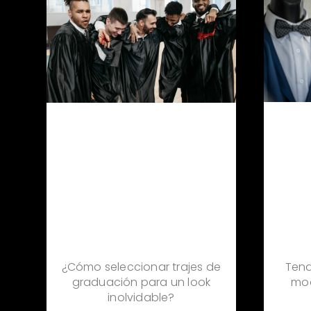
Tend
¿Cómo seleccionar trajes de
mo
graduación para un look
inolvidable?