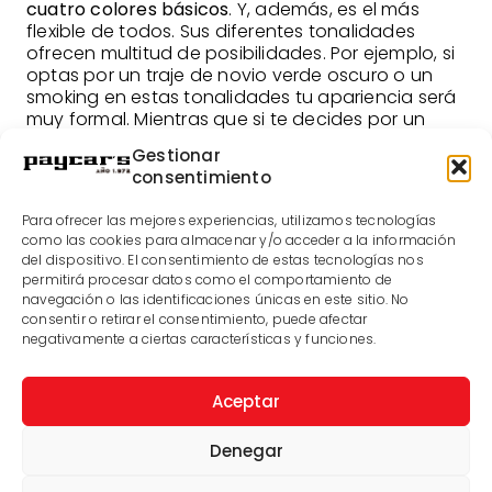
cuatro colores básicos
. Y, además, es el más
flexible de todos. Sus diferentes tonalidades
ofrecen multitud de posibilidades. Por ejemplo, si
optas por un traje de novio verde oscuro o un
smoking en estas tonalidades tu apariencia será
muy formal. Mientras que si te decides por un
verde más vivo o claro tendrás un look más
Gestionar
informal.
consentimiento
Una de las trabas para la mayoría de personas
que optan por el verde tiene que ver en que no
Para ofrecer las mejores experiencias, utilizamos tecnologías
como las cookies para almacenar y/o acceder a la información
saben cómo combinarlo correctamente. Lo
del dispositivo. El consentimiento de estas tecnologías nos
cierto es que, aunque inicialmente pueda
permitirá procesar datos como el comportamiento de
parecer más difícil que con un color más clásico,
navegación o las identificaciones únicas en este sitio. No
combinar el verde es realmente sencillo
. Si se
consentir o retirar el consentimiento, puede afectar
trata de un verde oscuro combinará bien con
negativamente a ciertas características y funciones.
prácticamente cualquier tono dorado. Mientras
que si buscas un contraste puedes recurrir al
negro o al rojo. Por otro lado, los verdes claros
Aceptar
son mucho más versátiles y pegan con
prácticamente todos los colores claros.
Denegar