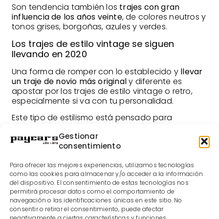
Son tendencia también los
trajes con gran
influencia de los años veinte
, de colores neutros y
tonos grises, borgoñas, azules y verdes.
Los trajes de estilo vintage se siguen
llevando en 2020
Una forma de romper con lo establecido y
llevar
un traje de novio más original
y diferente es
apostar por los trajes de estilo vintage o retro,
especialmente si va con tu personalidad.
Este tipo de estilismo está pensado para
caballeros que buscan ese toque hipster que
Gestionar
fusiona lo antiguo y lo moderno.
consentimiento
Estos looks, aunque puedan transmitir un aire
algo despreocupado, están pensados al detalle
Para ofrecer las mejores experiencias, utilizamos tecnologías
para que todos los complementos combinen
como las cookies para almacenar y/o acceder a la información
entre sí y la armonía del conjunto sea total.
del dispositivo. El consentimiento de estas tecnologías nos
permitirá procesar datos como el comportamiento de
Los
trajes de novio de tipo vintage
siempre
navegación o las identificaciones únicas en este sitio. No
sorprenden y van genial para bodas románticas
consentir o retirar el consentimiento, puede afectar
negativamente a ciertas características y funciones.