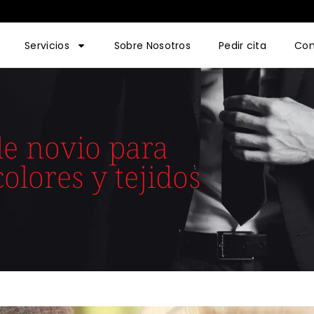
Servicios
Sobre Nosotros
Pedir cita
Con
de novio para
olores y tejidos