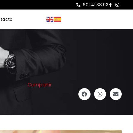
601 41 38 93
tacto
Compartir