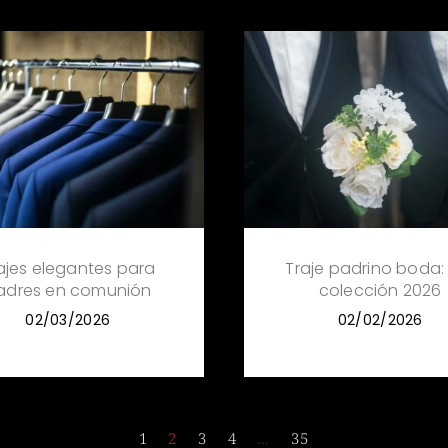
ajes elegantes para
Traje padrino boda:
adres en comunión
colección 2026
02/03/2026
02/02/2026
1
2
3
4
…
35