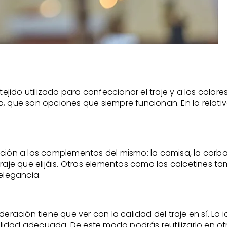
ido utilizado para confeccionar el traje y a los colore
no, que son opciones que siempre funcionan. En lo relativo 
ción a los complementos del mismo: la camisa, la corbata
je que elijáis. Otros elementos como los calcetines ta
elegancia.
eración tiene que ver con la calidad del traje en sí. Lo 
lidad adecuada. De este modo podrás reutilizarlo en 