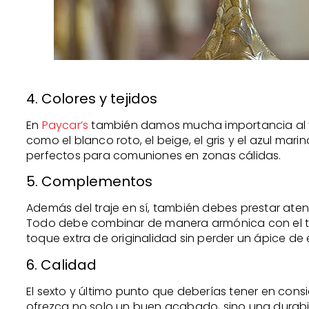
4. Colores y tejidos
En
Paycar’s
también damos mucha importancia al tej
como el blanco roto, el beige, el gris y el azul mari
perfectos para comuniones en zonas cálidas.
5. Complementos
Además del traje en sí, también debes prestar aten
Todo debe combinar de manera armónica con el tra
toque extra de originalidad sin perder un ápice de 
6. Calidad
El sexto y último punto que deberías tener en consid
ofrezca no solo un buen acabado, sino una durabi