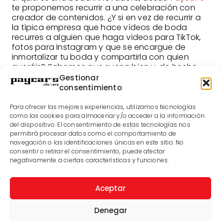
te proponemos recurrir a una celebración con
creador de contenidos. ¿Y si en vez de recurrir a
la típica empresa que hace vídeos de boda
recurres a alguien que haga vídeos para TikTok,
fotos para Instagram y que se encargue de
inmortalizar tu boda y compartirla con quien
queráis? Sabemos que suena bien y, de hecho,
es una tendencia cada vez más destacada.
Gestionar
consentimiento
¿Qué colores serán tendencia?
Para ofrecer las mejores experiencias, utilizamos tecnologías
Para finalizar con las tendencias bodas 2025 es
como las cookies para almacenar y/o acceder a la información
importante que hablemos con qué colores son
del dispositivo. El consentimiento de estas tecnologías nos
los más destacados. En este sentido, hay un
permitirá procesar datos como el comportamiento de
claro ganador: el verde. Por lo que si buscas una
navegación o las identificaciones únicas en este sitio. No
consentir o retirar el consentimiento, puede afectar
boda a la última apuesta por él para tu
negativamente a ciertas características y funciones.
celebración. Otros colores de moda son los
tonos naranjas, los azules y los rojos. Y no puedes
olvidarte de los tonos pastel, que nunca pasan
Aceptar
de moda y son todo un acierto.
Denegar