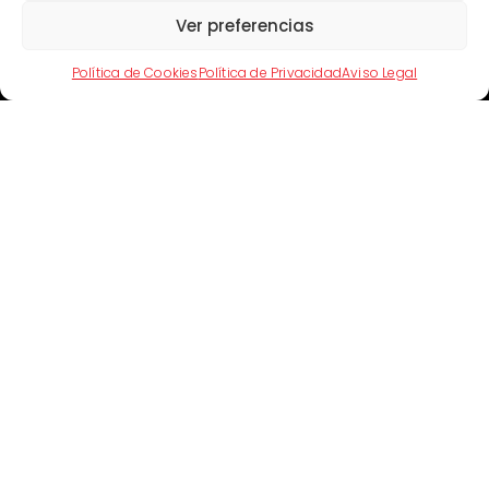
Ver preferencias
Artículo Anterior
Artículo Siguiente
Política de Cookies
Política de Privacidad
Aviso Legal
Artículos Relacionados