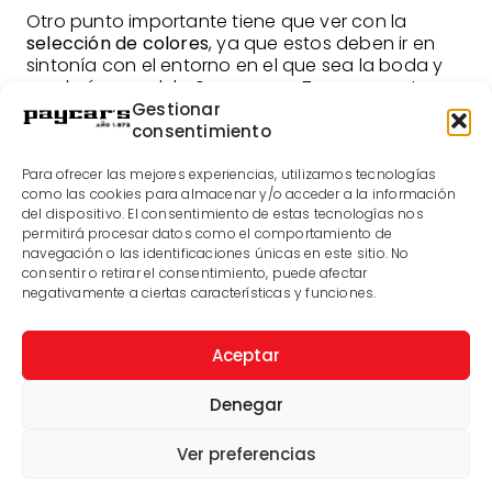
Otro punto importante tiene que ver con la
selección de colores
, ya que estos deben ir en
sintonía con el entorno en el que sea la boda y
con la época del año que sea. Ten en cuenta
estos factores a la hora de elegir los colores para
Gestionar
que no haya ningún elemento disonante.
consentimiento
Por último debes saber que es importante que
Para ofrecer las mejores experiencias, utilizamos tecnologías
cuentes con un
plan B
en caso de meteorología
como las cookies para almacenar y/o acceder a la información
adversa. Y es que hasta en los días más
del dispositivo. El consentimiento de estas tecnologías nos
calurosos del verano puede llegar un temporal
permitirá procesar datos como el comportamiento de
navegación o las identificaciones únicas en este sitio. No
de lluvia y viento. Por este motivo deberías
consentir o retirar el consentimiento, puede afectar
contar con alguna carpa o pérgola en la que
negativamente a ciertas características y funciones.
poder estar en caso de que el tiempo no sea el
que esperabas. También deberías habilitar una
zona con sombrillas y parasoles por si hiciera
Aceptar
demasiado calor.
Denegar
Ver preferencias