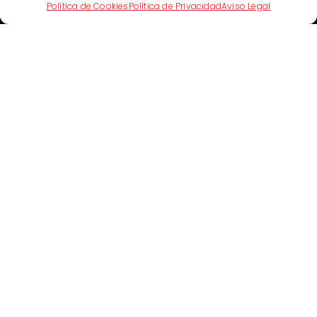
Artículo Anterior
Artículo Siguiente
Política de Cookies
Política de Privacidad
Aviso Legal
Artículos Relacionados